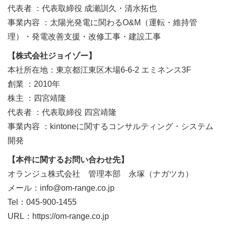
代表者 ：代表取締役 成瀬訓久・清水拓也
事業内容 ：太陽光発電に関わるO&M（運転・維持管
理）・発電改善支援・改修工事・建設工事
【株式会社ジョイゾー】
本社所在地：東京都江東区木場6-6-2 エミネンス3F
創業 ：2010年
株主 ：四宮靖隆
代表者 ：代表取締役 四宮靖隆
事業内容 ：kintoneに関するコンサルティング・システム
開発
【本件に関するお問い合わせ先】
オランジュ株式会社 管理本部 永塚（ナガツカ）
メール：info@om-range.co.jp
Tel：045-900-1455
URL：https://om-range.co.jp