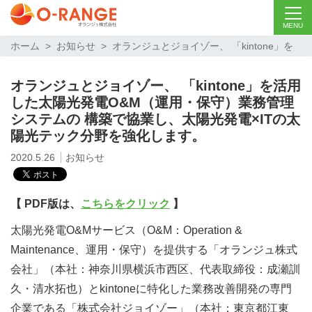
MENU
ホーム
>
お知らせ
>
オランジュとジョイゾー、 「kintone」を
活用した太陽光発電O&M（運用・保守）業務管理システムの 構築
オランジュとジョイゾー、 「kintone」を活用
で協業し、太陽光発電×ITの太陽光テック分野を強化します。
した太陽光発電O&M（運用・保守）業務管理
システムの 構築で協業し、太陽光発電×ITの太
陽光テック分野を強化します。
2020.5.26
お知らせ
【 PDF版は、
こちらをクリック
】
太陽光発電O&Mサービス（O&M：Operation &
Maintenance、運用・保守）を提供する「オランジュ株式
会社」（本社：神奈川県横浜市西区、代表取締役：成瀬訓
久・清水拓也）とkintoneに特化した業務改善開発の専門
企業である「株式会社ジョイゾー」（本社：東京都江東